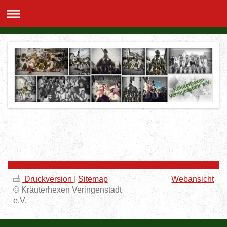
Druckversion
|
Sitemap
Webansicht
© Kräuterhexen Veringenstadt
e.V.