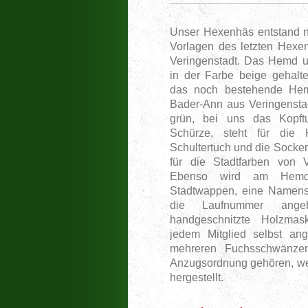
Unser Hexenhäs entstand n
Vorlagen des letzten Hexe
Veringenstadt. Das Hemd u
in der Farbe beige gehalte
das noch bestehende He
Bader-Ann aus Veringensta
grün, bei uns das Kopft
Schürze, steht für die 
Schultertuch und die Socken
für die Stadtfarben von V
Ebenso wird am Hemd
Stadtwappen, eine Namenss
die Laufnummer angeb
handgeschnitzte Holzmas
jedem Mitglied selbst an
mehreren Fuchsschwänzen 
Anzugsordnung gehören, wer
hergestellt.