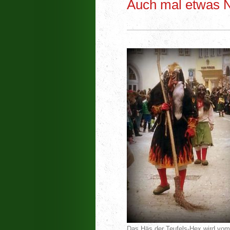
Auch mal etwas N
Das Häs der Teufels-Hex wird vom