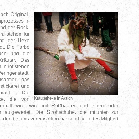
ach Original-
nprozesses in
nd der Rock,
n, stehen für
md der Hexe
dt. Die Farbe
uch und die
Kräuter. Das
 in rot stehen
eringenstadt.
särmel das
tickerei und
racht. Die
Kräuterhexe in Action
ke, die von
gemalt wird, wird mit Roßhaaren und einem oder
aufgewertet. Die Strohschuhe, die mitunter zur
den bei uns vereinsintern passend für jedes Mitglied